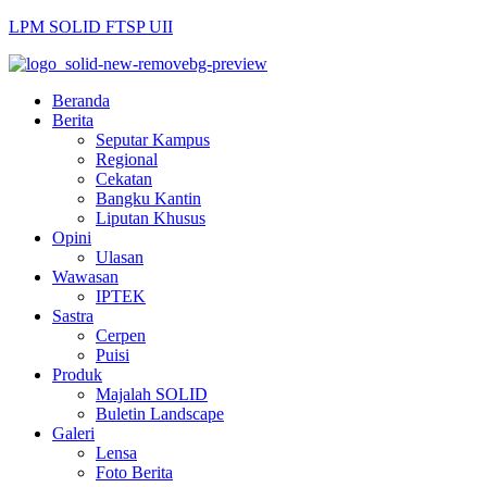
LPM SOLID FTSP UII
Beranda
Berita
Seputar Kampus
Regional
Cekatan
Bangku Kantin
Liputan Khusus
Opini
Ulasan
Wawasan
IPTEK
Sastra
Cerpen
Puisi
Produk
Majalah SOLID
Buletin Landscape
Galeri
Lensa
Foto Berita