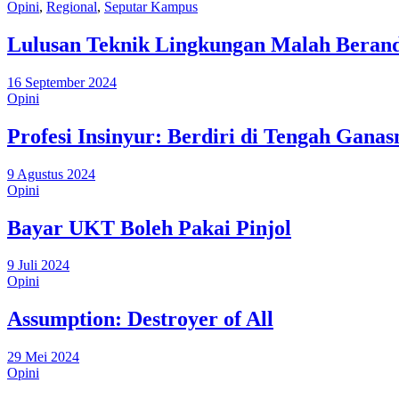
Opini
,
Regional
,
Seputar Kampus
Lulusan Teknik Lingkungan Malah Beran
16 September 2024
Opini
Profesi Insinyur: Berdiri di Tengah Gana
9 Agustus 2024
Opini
Bayar UKT Boleh Pakai Pinjol
9 Juli 2024
Opini
Assumption: Destroyer of All
29 Mei 2024
Opini