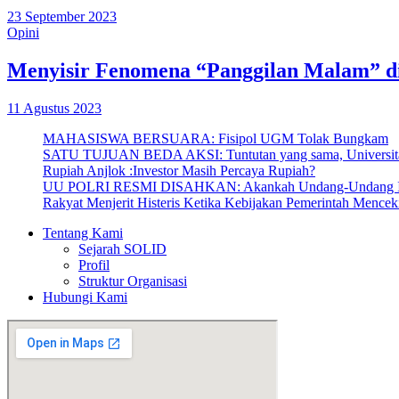
23 September 2023
Opini
Menyisir Fenomena “Panggilan Malam” d
11 Agustus 2023
MAHASISWA BERSUARA: Fisipol UGM Tolak Bungkam
SATU TUJUAN BEDA AKSI: Tuntutan yang sama, Universitas
Rupiah Anjlok :Investor Masih Percaya Rupiah?
UU POLRI RESMI DISAHKAN: Akankah Undang-Undang Ini 
Rakyat Menjerit Histeris Ketika Kebijakan Pemerintah Mencek
Menu
Tentang Kami
Sejarah SOLID
Profil
Struktur Organisasi
Hubungi Kami