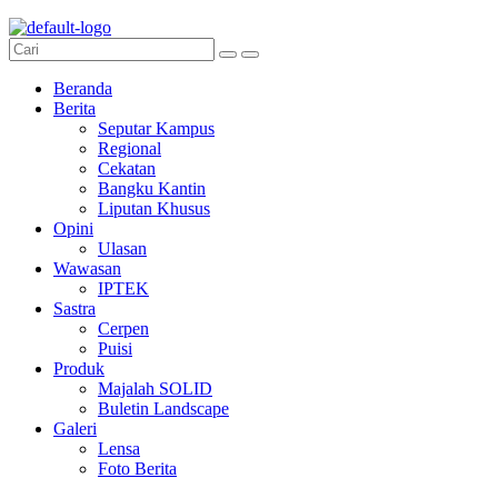
Menu
Beranda
Berita
Seputar Kampus
Regional
Cekatan
Bangku Kantin
Liputan Khusus
Opini
Ulasan
Wawasan
IPTEK
Sastra
Cerpen
Puisi
Produk
Majalah SOLID
Buletin Landscape
Galeri
Lensa
Foto Berita